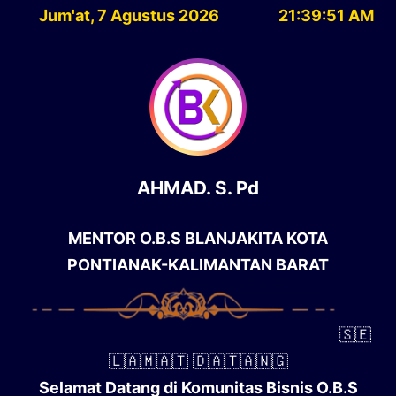
Jum'at, 7 Agustus 2026
21:39:52 AM
AHMAD. S. Pd
MENTOR O.B.S BLANJAKITA KOTA
PONTIANAK-KALIMANTAN BARAT
🇸‌🇪‌
🇱‌🇦‌🇲‌🇦‌🇹‌ 🇩‌🇦‌🇹‌🇦‌🇳‌🇬‌
Selamat Datang di Komunitas Bisnis O.B.S