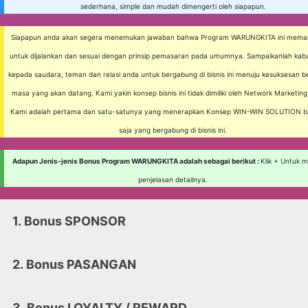
sederhana, simple dan mudah dimengerti oleh siapapun.
Siapapun anda akan segera menemukan jawaban bahwa Program WARUNGKITA ini mema
untuk dijalankan dan sesuai dengan prinsip pemasaran pada umumnya. Sampaikanlah kabar
kepada saudara, teman dan relasi anda untuk bergabung di bisnis ini menuju kesuksesan b
masa yang akan datang. Kami yakin konsep bisnis ini tidak dimiliki oleh Network Marketing
Kami adalah pertama dan satu-satunya yang menerapkan Konsep WIN-WIN SOLUTION ba
saja yang bergabung di bisnis ini.
Adapun Jenis-jenis Bonus Program WARUNGKITA adalah sebagai berikut :
Klik + Untuk
penjelasan detailnya.
1. Bonus SPONSOR
Bonus SPONSOR
2. Bonus PASANGAN
Bonus yang diberikan apabila anda berha
Bonus PASANGAN
3. Bonus LOYALTY / REWARD