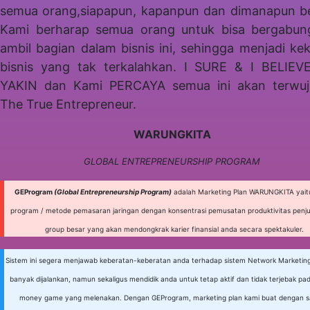
semua orang,siapapun, kapanpun dan dimanapun b
Kami berharap semua orang untuk bisa bergabun
ambil bagian dalam bisnis ini, sehingga menjadi ke
bisnis yang tak terkalahkan. I SURE & I BELIEV
YAKIN dan Kami PERCAYA semua ini akan terwuj
The True Entrepreneur.
WARUNGKITA
GLOBAL ENTREPRENEURSHIP PROGRAM
GEProgram
(Global Entrepreneurship Program)
adalah Marketing Plan WARUNGKITA yait
program / metode pemasaran jaringan dengan konsentrasi pemusatan produktivitas penjua
group besar yang akan mendongkrak karier finansial anda secara spektakuler.
Sistem ini segera menjawab keberatan-keberatan anda terhadap sistem Network Marketing
banyak dijalankan, namun sekaligus mendidik anda untuk tetap aktif dan tidak terjebak pa
money game yang melenakan. Dengan GEProgram, marketing plan kami buat dengan 