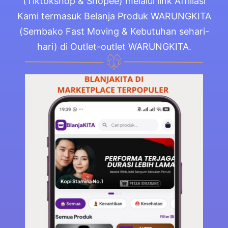
(Tiktokshop & Shopee) melalui link Affiliasi
Kami termasuk Belanja Produk WARUNGKITA
(Sembako Fast Moving & Kebutuhan sehari-
hari) di Outlet-outlet WARUNGKITA.