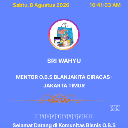
Sabtu, 8 Agustus 2026
10:41:04 AM
SRI WAHYU
MENTOR O.B.S BLANJAKITA CIRACAS-
JAKARTA TIMUR
🇸‌🇪‌
🇱‌🇦‌🇲‌🇦‌🇹‌ 🇩‌🇦‌🇹‌🇦‌🇳‌🇬‌
Selamat Datang di Komunitas Bisnis O.B.S