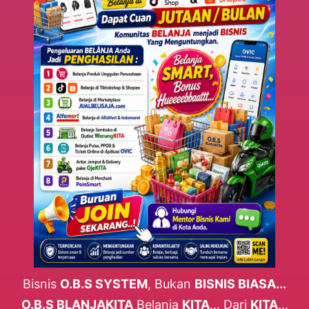
Bisnis
O.B.S SYSTEM
, Bukan
BISNIS BIASA...
O.B.S BLANJAKITA
Belanja
KITA
... Dari
KITA
...