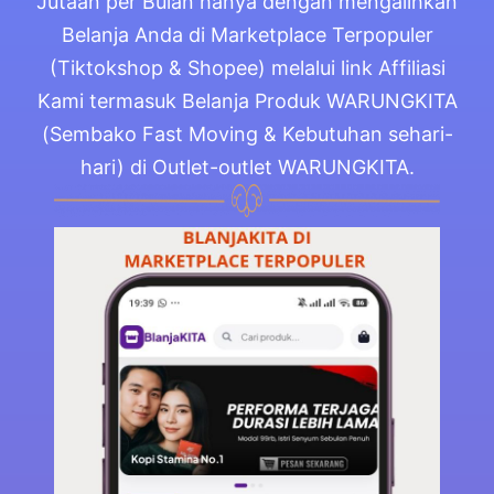
Jutaan per Bulan hanya dengan mengalihkan
Belanja Anda di Marketplace Terpopuler
(Tiktokshop & Shopee) melalui link Affiliasi
Kami termasuk Belanja Produk WARUNGKITA
(Sembako Fast Moving & Kebutuhan sehari-
hari) di Outlet-outlet WARUNGKITA.