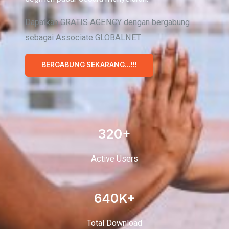
Dapatkan GRATIS AGENCY dengan bergabung
sebagai Associate GLOBALNET
BERGABUNG SEKARANG…!!!
320+
Active Users
640K+
Total Download