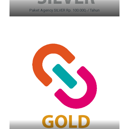
Paket Agency SILVER Rp. 100.000,-/ Tahun