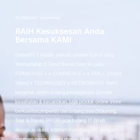
GLOBALNET Community
RAIH Kesuksesan Anda
Bersama KAMI
GlobalNET adalah sebuah sistem bisnis yang
Memadukan 5 Trend Bisnis Saat ini yaitu
FRANCHISE + e-COMMERCE + e-MALL (Online
Store) + TECHNOLOGY + NETWORKING. Kami
bergerak dalam bidang perdagangan (produk
kesehatan & kecantikan, juga produk online store
berkualitas,importir) dan bidang jasa (ticketing,
Tour & Travel, PPOB) juga bidang IT (Web
design,aplikasi, internet marketing dll) dengan
segmen pasar secara menyeluruh.