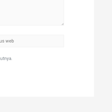
s
utnya.