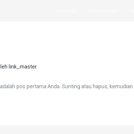
Beranda
Tentang Kami
F
Oleh
link_master
 adalah pos pertama Anda. Sunting atau hapus, kemudian